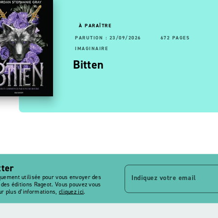
OUVEAUTÉ
À PARAÎTRE
RUTION : 13/05/2026
92 PAGES
192 PAGES
PARUTION : 23/09/2026
672 PAGES
AGINAIRE
IMAGINAIRE
- Les
ltimage, le maître des
Bitten
 …
agies - Tome 7, La …
tter
Indiquez votre email
quement utilisée pour vous envoyer des
s des éditions Rageot. Vous pouvez vous
r plus d’informations,
cliquez ici
.