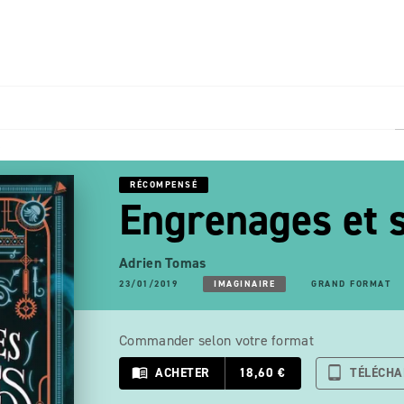
PIED DE PAGE
s
RÉCOMPENSÉ
Engrenages et s
Adrien Tomas
23/01/2019
IMAGINAIRE
GRAND FORMAT
Commander selon votre format
menu_book
ACHETER
18,60 €
tablet_android
TÉLÉCH