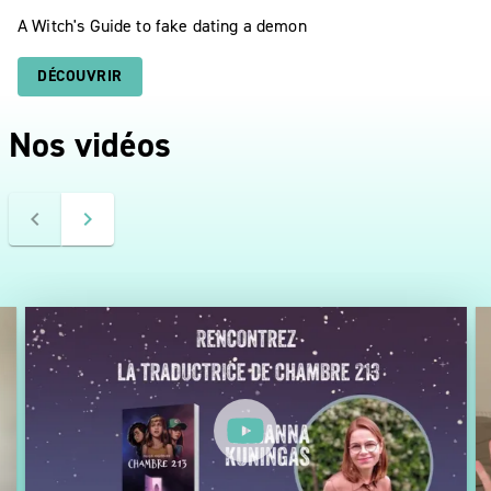
A Witch's Guide to fake dating a demon
DÉCOUVRIR
Nos vidéos
navigate_before
navigate_next