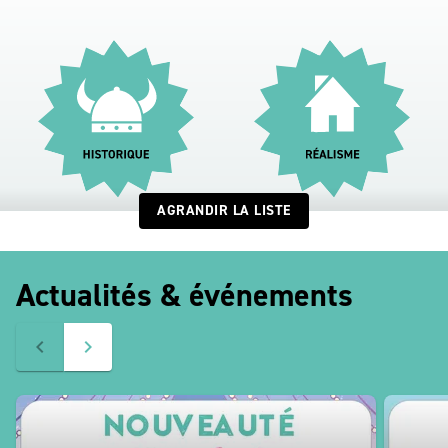
AGRANDIR LA LISTE
Actualités & événements
navigate_before
navigate_next