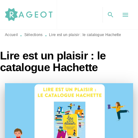
MENU
RECHERCHE
CONTENU
search
menu
PIED DE PAGE
Accueil
Sélections
Lire est un plaisir : le catalogue Hachette
•
•
Lire est un plaisir : le
catalogue Hachette