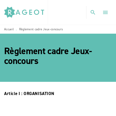
MENU
RECHERCHE
CONTENU
search
menu
PIED DE PAGE
Accueil
Règlement cadre Jeux-concours
•
Règlement cadre Jeux-
etoile_blanch
concours
Article I : ORGANISATION