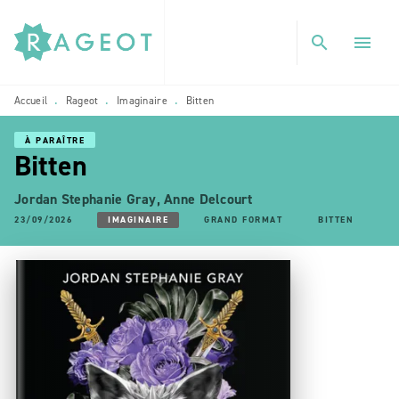
MENU
RECHERCHE
CONTENU
search
menu
PIED DE PAGE
Accueil
Rageot
Imaginaire
Bitten
•
•
•
À PARAÎTRE
Bitten
Jordan Stephanie Gray
,
Anne Delcourt
23/09/2026
IMAGINAIRE
GRAND FORMAT
BITTEN