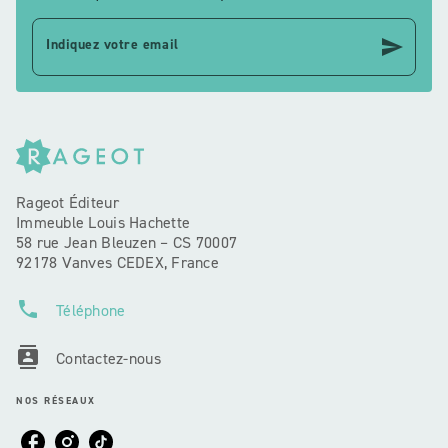
send
Indiquez votre email
Rageot Éditeur
Immeuble Louis Hachette
58 rue Jean Bleuzen – CS 70007
92178 Vanves CEDEX, France
phone
Téléphone
contacts
Contactez-nous
NOS RÉSEAUX