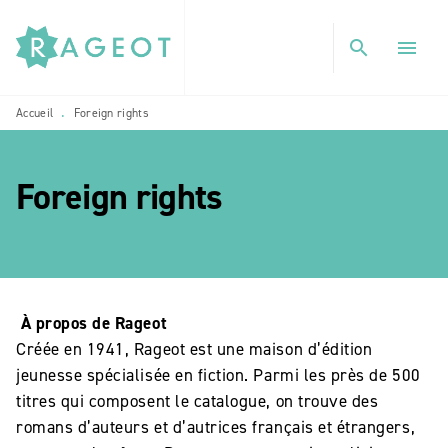
MENU
RECHERCHE
CONTENU
search
menu
PIED DE PAGE
Accueil
Foreign rights
•
Foreign rights
etoile_blanch
À propos de Rageot
Créée en 1941, Rageot est une maison d’édition
jeunesse spécialisée en fiction. Parmi les près de 500
titres qui composent le catalogue, on trouve des
romans d’auteurs et d’autrices français et étrangers,