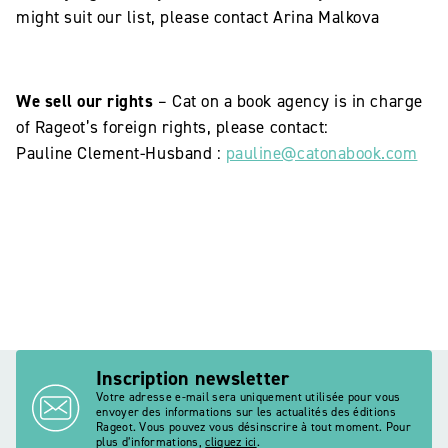
might suit our list, please contact Arina Malkova
We sell our rights
– Cat on a book agency is in charge
of Rageot’s foreign rights, please contact:
Pauline Clement-Husband :
pauline@catonabook.com
Inscription newsletter
Votre adresse e-mail sera uniquement utilisée pour vous
envoyer des informations sur les actualités des éditions
Rageot. Vous pouvez vous désinscrire à tout moment. Pour
plus d’informations,
cliquez ici
.