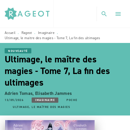
MENU
RECHERCHE
CONTENU
search
menu
PIED DE PAGE
Accueil
Rageot
Imaginaire
•
•
•
Ultimage, le maître des magies - Tome 7, La fin des ultimages
NOUVEAUTÉ
Ultimage, le maître des
magies - Tome 7, La fin des
ultimages
Adrien Tomas
,
Elisabeth Jammes
13/05/2026
IMAGINAIRE
POCHE
ULTIMAGE, LE MAÎTRE DES MAGIES