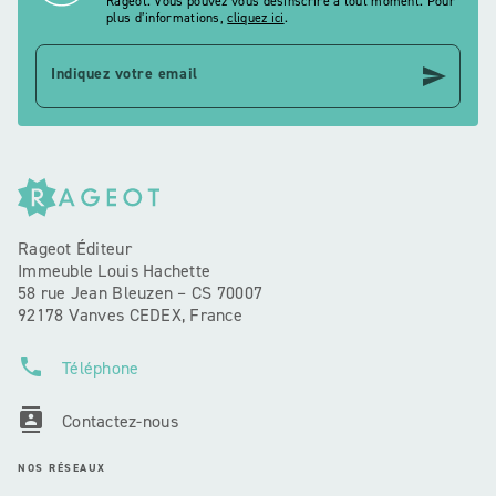
Rageot. Vous pouvez vous désinscrire à tout moment. Pour
plus d’informations,
cliquez ici
.
send
Indiquez votre email
Rageot Éditeur
Immeuble Louis Hachette
58 rue Jean Bleuzen – CS 70007
92178 Vanves CEDEX, France
phone
Téléphone
contacts
Contactez-nous
NOS RÉSEAUX