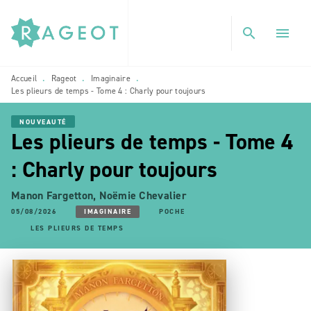
MENU
RECHERCHE
CONTENU
search
menu
PIED DE PAGE
Accueil
Rageot
Imaginaire
•
•
•
Les plieurs de temps - Tome 4 : Charly pour toujours
NOUVEAUTÉ
Les plieurs de temps - Tome 4
: Charly pour toujours
Manon Fargetton
,
Noëmie Chevalier
05/08/2026
IMAGINAIRE
POCHE
LES PLIEURS DE TEMPS