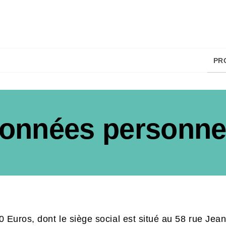
PIED DE PAGE
PR
Données personne
nche
0 Euros, dont le siège social est situé au 58 rue Je