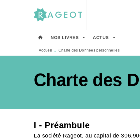
MENU
RECHERCHE
CONTENU
home
arrow_drop_down
arrow_drop_down
NOS LIVRES
ACTUS
Accueil
Charte des Données personnelles
•
Charte des 
etoile_bla
I - Préambule
La société Rageot, au capital de 306.90