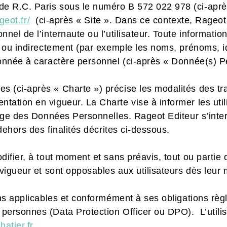
e R.C. Paris sous le numéro B 572 022 978 (ci-aprè
geot.fr/
(ci-après « Site ».
Dans ce contexte, Rageot E
nnel de l’internaute ou l’utilisateur. Toute informat
t ou indirectement (par exemple les noms, prénoms, i
donnée à caractère personnel (ci-après « Donnée(s) P
 (ci-après « Charte ») précise les modalités des tr
ation en vigueur. La Charte vise à informer les util
tage des Données Personnelles. Rageot Editeur s’inter
 dehors des finalités décrites ci-dessous.
ifier, à tout moment et sans préavis, tout ou partie d
vigueur et sont opposables aux utilisateurs dès leur m
ions applicables et conformément à ses obligations rè
ersonnes (Data Protection Officer ou DPO). L’utilisa
tier.fr