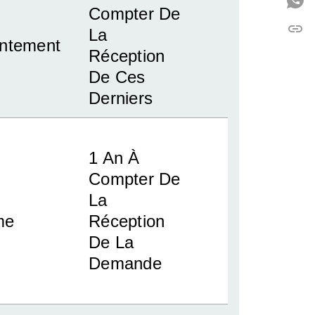
Compter De
link
C
La
ntement
Réception
De Ces
Derniers
1 An À
Compter De
La
ime
Réception
De La
Demande