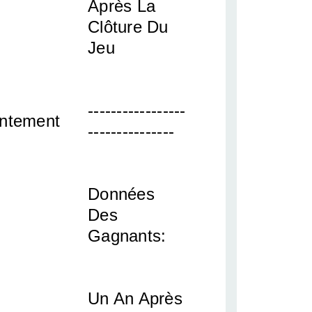
Après La
Clôture Du
Jeu
-----------------
ntement
---------------
Données
Des
Gagnants:
Un An Après