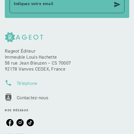
send
Indiquez votre email
Rageot Éditeur
Immeuble Louis Hachette
58 rue Jean Bleuzen – CS 70007
92178 Vanves CEDEX, France
phone
Téléphone
contacts
Contactez-nous
NOS RÉSEAUX