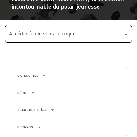
incontournable du polar jeunesse !
Accéder à une sous rubrique
arrow_drop_down
CATÉGORIES
arrow_drop_down
SÉRIE
arrow_drop_down
TRANCHES D'ÂGE
arrow_drop_down
FORMATS