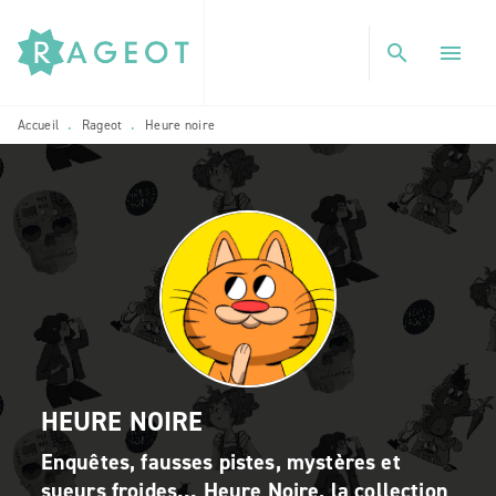
MENU
RECHERCHE
CONTENU
search
menu
PIED DE PAGE
Accueil
Rageot
Heure noire
•
•
HEURE NOIRE
Enquêtes, fausses pistes, mystères et
sueurs froides... Heure Noire, la collection