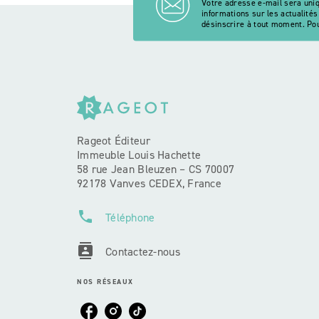
Votre adresse e-mail sera uni
informations sur les actualité
désinscrire à tout moment. Pou
Rageot Éditeur
Immeuble Louis Hachette
58 rue Jean Bleuzen – CS 70007
92178 Vanves CEDEX, France
phone
Téléphone
contacts
Contactez-nous
NOS RÉSEAUX