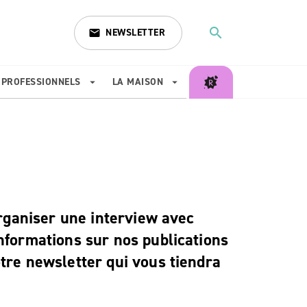
search
NEWSLETTER
email
search
PROFESSIONNELS
LA MAISON
arrow_drop_down
arrow_drop_down
organiser une interview avec
nformations sur nos publications
tre newsletter qui vous tiendra