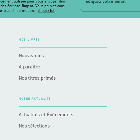
Indiquez votre email
quement utilisée pour vous envoyer des
s des éditions Rageot. Vous pouvez vous
r plus d’informations,
cliquez ici
.
NOS LIVRES
Nouveautés
A paraître
Nos titres primés
NOTRE ACTUALITÉ
Actualités et Événements
Nos sélections