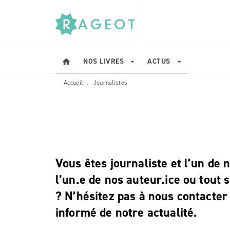
MENU
RECHERCHE
CONTENU
NOS LIVRES
ACTUS
home
arrow_drop_down
arrow_drop_down
Accueil
Journalistes
•
Vous êtes journaliste et l’un de
l’un.e de nos auteur.ice ou tout
? N’hésitez pas à nous contacter
informé de notre actualité.