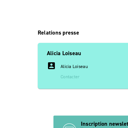
Relations presse
Alicia Loiseau
account_box
Alicia Loiseau
Contacter
Inscription newsle