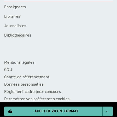
Enseignants
Libraires
Journalistes
Bibliothécaires
Mentions légales
CGU
Charte de référencement
Données personnelles
Règlement cadre jeux-concours
Paramétrer vos préférences cookies
ACHETER VOTRE FORMAT
shopping_basket
arrow_drop_down