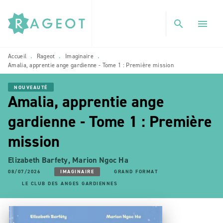
MENU
RECHERCHE
CONTENU
search
menu
PIED DE PAGE
Accueil
Rageot
Imaginaire
•
•
•
Amalia, apprentie ange gardienne - Tome 1 : Première mission
NOUVEAUTÉ
Amalia, apprentie ange
gardienne - Tome 1 : Première
mission
Elizabeth Barfety
,
Marion Ngoc Ha
08/07/2026
IMAGINAIRE
GRAND FORMAT
LE CLUB DES ANGES GARDIENNES