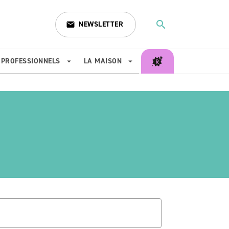
search
NEWSLETTER
email
search
PROFESSIONNELS
LA MAISON
arrow_drop_down
arrow_drop_down