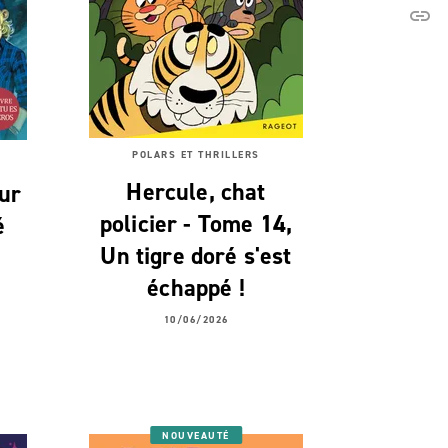
link
C
POLARS ET THRILLERS
Hercule, chat
ur
policier - Tome 14,
é
Un tigre doré s'est
échappé !
10/06/2026
NOUVEAUTÉ