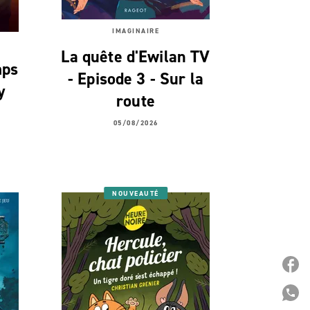
IMAGINAIRE
La quête d'Ewilan TV
mps
- Episode 3 - Sur la
y
route
05/08/2026
NOUVEAUTÉ
P
P