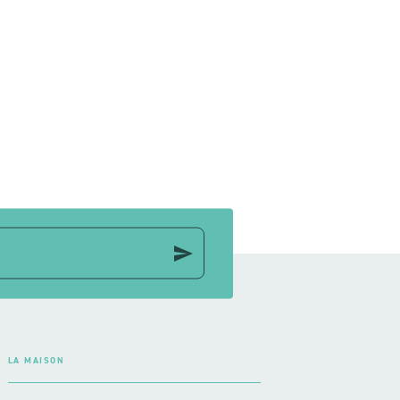
send
LA MAISON