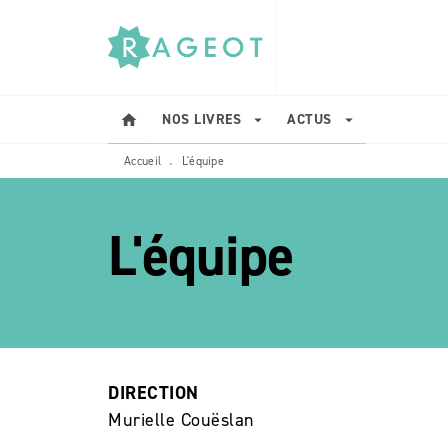
MENU
RECHERCHE
CONTENU
NOS LIVRES
ACTUS
home
arrow_drop_down
arrow_drop_down
Accueil
L'équipe
•
L'équipe
etoile_bla
DIRECTION
Murielle Couëslan