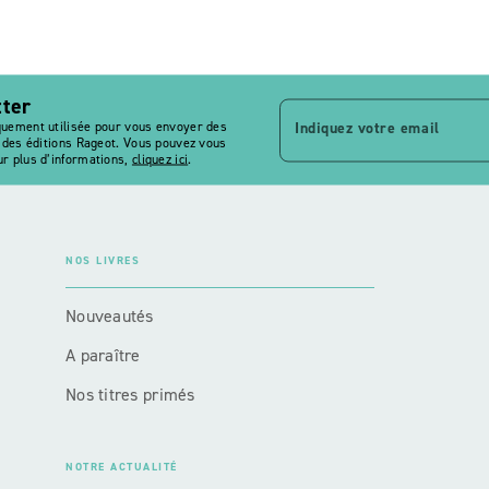
tter
Indiquez votre email
quement utilisée pour vous envoyer des
s des éditions Rageot. Vous pouvez vous
r plus d’informations,
cliquez ici
.
NOS LIVRES
Nouveautés
A paraître
Nos titres primés
NOTRE ACTUALITÉ