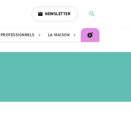
search
NEWSLETTER
email
search
PROFESSIONNELS
LA MAISON
arrow_drop_down
arrow_drop_down