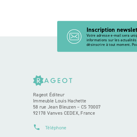
Inscription newsle
Votre adresse e-mail sera uni
informations sur les actualité
désinscrire à tout moment. Pou
Rageot Éditeur
Immeuble Louis Hachette
58 rue Jean Bleuzen – CS 70007
92178 Vanves CEDEX, France
phone
Téléphone