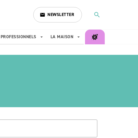
search
NEWSLETTER
email
search
PROFESSIONNELS
LA MAISON
arrow_drop_down
arrow_drop_down