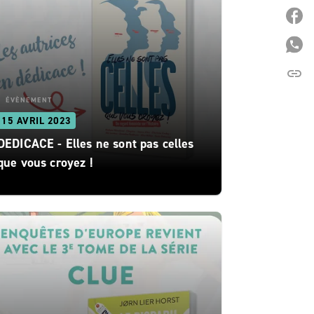
P
P
link
C
ÉVÈNEMENT
15 AVRIL 2023
DEDICACE - Elles ne sont pas celles
que vous croyez !