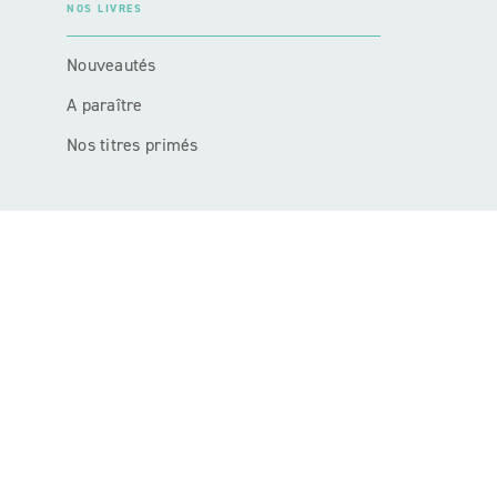
NOS LIVRES
Nouveautés
A paraître
Nos titres primés
NOTRE ACTUALITÉ
Actualités et Événements
Nos sélections
érencement
Données personnelles
Règlement cadre jeux-conco