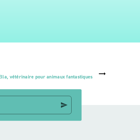
la, vétérinaire pour animaux fantastiques
send