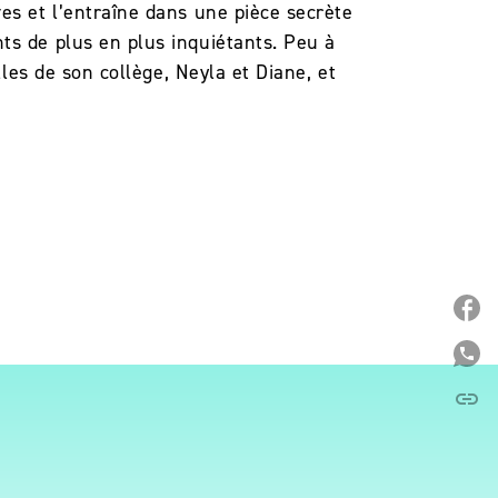
es et l’entraîne dans une pièce secrète
ts de plus en plus inquiétants. Peu à
lles de son collège, Neyla et Diane, et
P
P
link
C