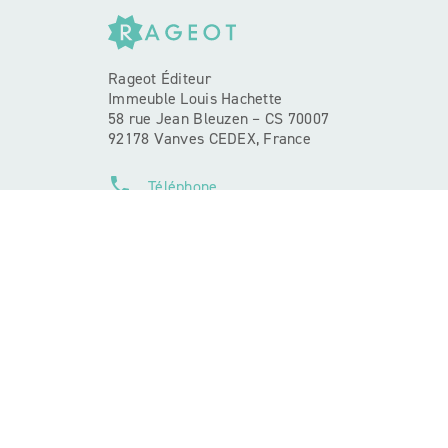
Rageot Éditeur
Immeuble Louis Hachette
58 rue Jean Bleuzen – CS 70007
92178 Vanves CEDEX, France
phone
Téléphone
contacts
Contactez-nous
NOS RÉSEAUX
Mentions légales
CGU
Charte de réf