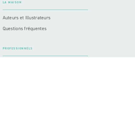
LA MAISON
Auteurs et Illustrateurs
Questions fréquentes
PROFESSIONNELS
Enseignants
Libraires
Journalistes
Bibliothécaires
urs
Paramétrer vos préférences cookies