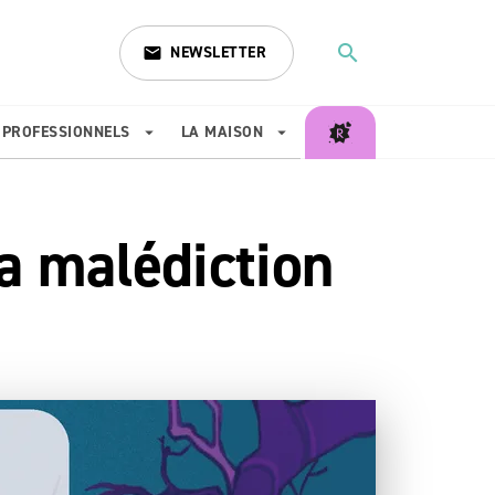
search
NEWSLETTER
email
search
PROFESSIONNELS
LA MAISON
arrow_drop_down
arrow_drop_down
a malédiction