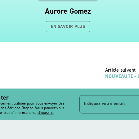
Aurore Gomez
EN SAVOIR PLUS
Article suivant
NOUVEAUTE - El
tter
Indiquez votre email
quement utilisée pour vous envoyer des
s des éditions Rageot. Vous pouvez vous
r plus d’informations,
cliquez ici
.