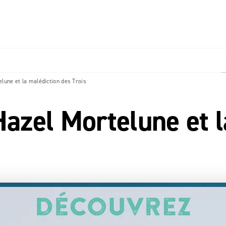
PIED DE PAGE
une et la malédiction des Trois
zel Mortelune et l