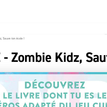
PIED DE PAGE
 Sauve ton école !
 Zombie Kidz, Sauve