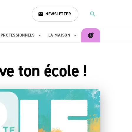
search
NEWSLETTER
email
search
PROFESSIONNELS
LA MAISON
arrow_drop_down
arrow_drop_down
 ton école !