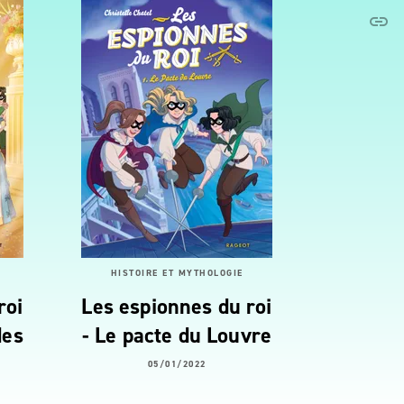
link
C
HISTOIRE ET MYTHOLOGIE
roi
Les espionnes du roi
des
- Le pacte du Louvre
05/01/2022