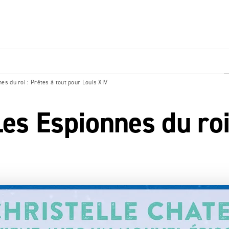
PIED DE PAGE
s du roi : Prêtes à tout pour Louis XIV
 Espionnes du roi 