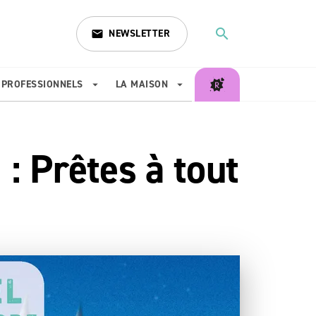
search
NEWSLETTER
email
search
PROFESSIONNELS
LA MAISON
arrow_drop_down
arrow_drop_down
: Prêtes à tout