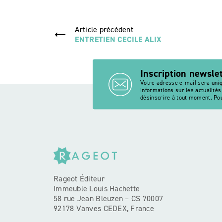
Article précédent
ENTRETIEN CECILE ALIX
Inscription newsle
Votre adresse e-mail sera uni
informations sur les actualité
désinscrire à tout moment. Pou
Rageot Éditeur
Immeuble Louis Hachette
58 rue Jean Bleuzen – CS 70007
92178 Vanves CEDEX, France