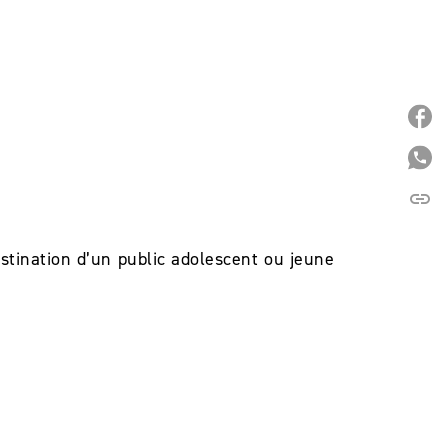
P
P
link
C
destination d’un public adolescent ou jeune