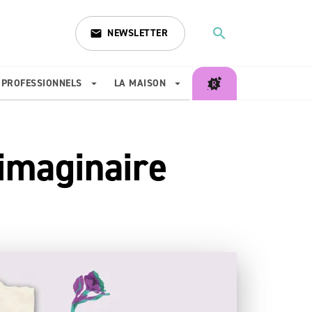
search
NEWSLETTER
email
search
PROFESSIONNELS
LA MAISON
arrow_drop_down
arrow_drop_down
'imaginaire