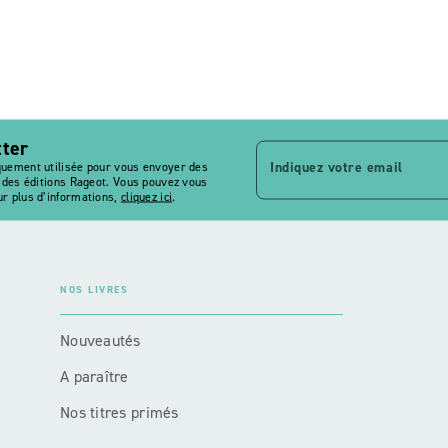
tter
Indiquez votre email
quement utilisée pour vous envoyer des
s des éditions Rageot. Vous pouvez vous
r plus d’informations,
cliquez ici
.
NOS LIVRES
Nouveautés
A paraître
Nos titres primés