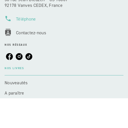
92178 Vanves CEDEX, France
phone
Téléphone
contacts
Contactez-nous
NOS RÉSEAUX
NOS LIVRES
Nouveautés
A paraître
Nos titres primés
NOTRE ACTUALITÉ