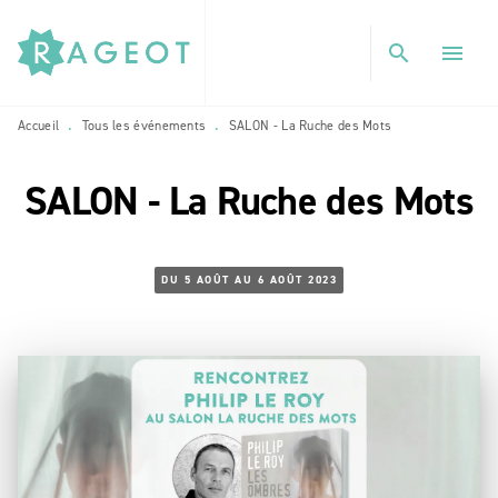
MENU
RECHERCHE
CONTENU
search
menu
PIED DE PAGE
Accueil
Tous les événements
SALON - La Ruche des Mots
•
•
SALON - La Ruche des Mots
DU 5 AOÛT AU 6 AOÛT 2023