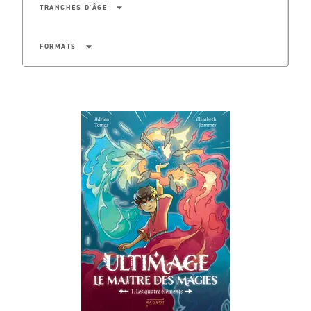
arrow_drop_down
TRANCHES D'ÂGE
arrow_drop_down
FORMATS