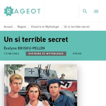
MENU
RECHERCHE
CONTENU
search
menu
PIED DE PAGE
Accueil
Rageot
Histoire et Mythologie
Un si terrible secret
•
•
•
Un si terrible secret
Évelyne BRISOU-PELLEN
17/08/2022
HISTOIRE ET MYTHOLOGIE
POCHE