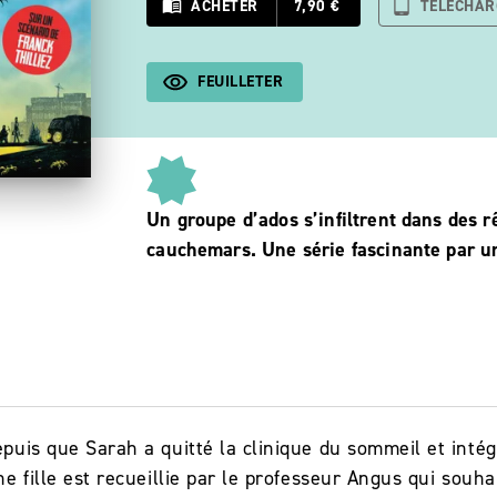
menu_book
ACHETER
7,90 €
tablet_android
TÉLÉCHAR
FEUILLETER
Un groupe d’ados s’infiltrent dans des r
cauchemars. Une série fascinante par un
uis que Sarah a quitté la clinique du sommeil et intégr
e fille est recueillie par le professeur Angus qui souhai