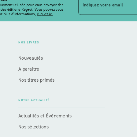
Indiquez votre email
quement utilisée pour vous envoyer des
s des éditions Rageot. Vous pouvez vous
r plus d’informations,
cliquez ici
.
NOS LIVRES
Nouveautés
A paraître
Nos titres primés
NOTRE ACTUALITÉ
Actualités et Événements
Nos sélections