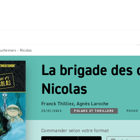
PIED DE PAGE
auchemars - Nicolas
La brigade des
Nicolas
Franck Thilliez
,
Agnès Laroche
25/01/2023
POLARS ET THRILLERS
POCHE
Commander selon votre format