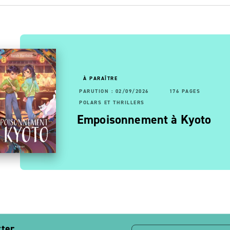
À PARAÎTRE
RUTION : 10/01/2024
88 PAGES
160 PAGES
PARUTION : 02/09/2026
176 PAGES
LARS ET THRILLERS
POLARS ET THRILLERS
aires non
a brigade des cauchemars
Empoisonnement à Kyoto
 Mélissandre
tter