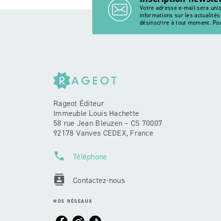
Votre adresse e-mail sera uni
informations sur les actualité
désinscrire à tout moment. Pou
Rageot Éditeur
Immeuble Louis Hachette
58 rue Jean Bleuzen – CS 70007
92178 Vanves CEDEX, France
phone
Téléphone
contacts
Contactez-nous
NOS RÉSEAUX