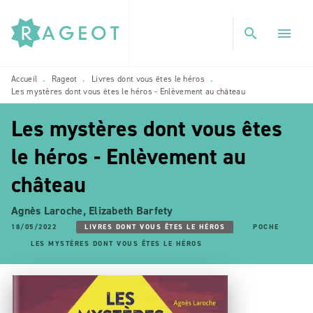
MENU
RECHERCHE
CONTENU
search
menu
PIED DE PAGE
Accueil
Rageot
Livres dont vous êtes le héros
•
•
•
Les mystères dont vous êtes le héros - Enlèvement au château
Les mystères dont vous êtes
le héros - Enlèvement au
château
Agnès Laroche
,
Elizabeth Barfety
18/05/2022
LIVRES DONT VOUS ÊTES LE HÉROS
POCHE
LES MYSTÈRES DONT VOUS ÊTES LE HÉROS