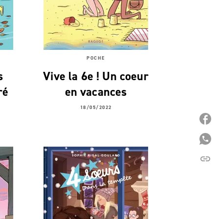
POCHE
s
Vive la 6e ! Un coeur
ré
en vacances
18/05/2022
P
P
link
C