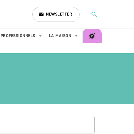
search
NEWSLETTER
email
search
PROFESSIONNELS
LA MAISON
arrow_drop_down
arrow_drop_down