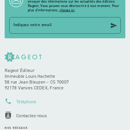
envoyer des informations sur les actualités des éditions
Rageot. Vous pouvez vous désinscrire à tout moment. Pour
plus d’informations,
cliquez ici
.
send
Indiquez votre email
Rageot Éditeur
Immeuble Louis Hachette
58 rue Jean Bleuzen – CS 70007
92178 Vanves CEDEX, France
phone
Téléphone
contacts
Contactez-nous
NOS RÉSEAUX