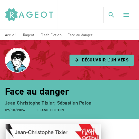
MENU
RECHERCHE
CONTENU
search
menu
PIED DE PAGE
Accueil
Rageot
Flash Fiction
Face au danger
•
•
•
DÉCOUVRIR L'UNIVERS
arrow_forward
Face au danger
Jean-Christophe Tixier
,
Sébastien Pelon
09/10/2024
FLASH FICTION