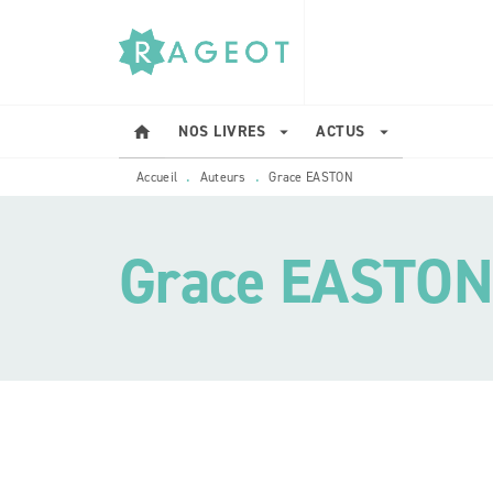
MENU
RECHERCHE
CONTENU
NOS LIVRES
ACTUS
home
arrow_drop_down
arrow_drop_down
Accueil
Auteurs
Grace EASTON
•
•
Grace EASTON