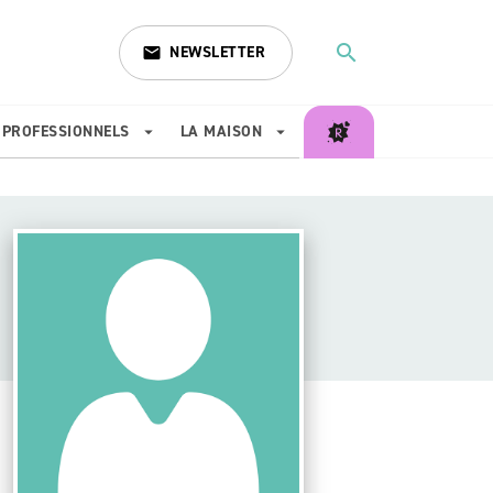
search
NEWSLETTER
email
search
PROFESSIONNELS
LA MAISON
arrow_drop_down
arrow_drop_down