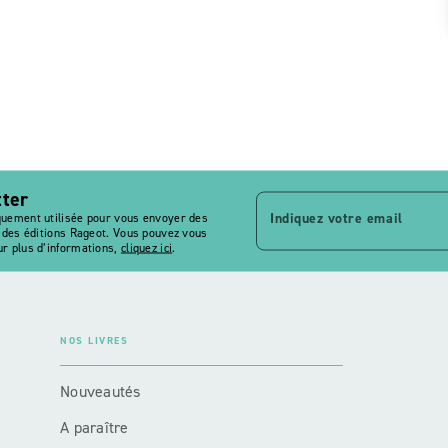
tter
Indiquez votre email
quement utilisée pour vous envoyer des
s des éditions Rageot. Vous pouvez vous
r plus d’informations,
cliquez ici
.
NOS LIVRES
Nouveautés
A paraître