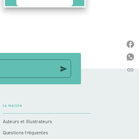
P
P
send
link
C
LA MAISON
Auteurs et Illustrateurs
Questions fréquentes