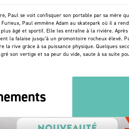
e, Paul se voit confisquer son portable par sa mère qui l
. Furieux, Paul emmène Adam au skatepark où il a rende
us âgé et sportif. Elle les entraîne à la rivière. Après
dent la falaise jusqu’à un promontoire rocheux élevé. P
ndre la rive grâce à sa puissance physique. Quelques se
gré son vertige et sa peur du vide, saute à sa suite po
énements