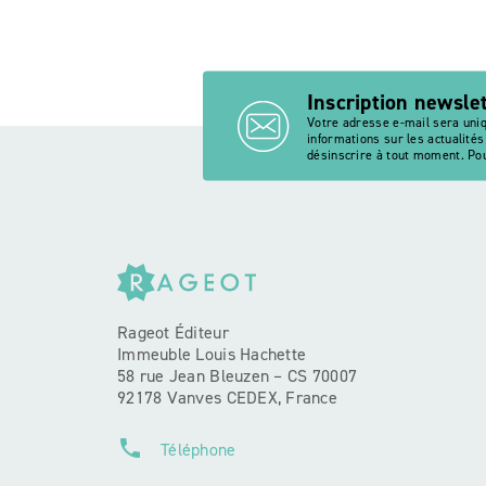
Inscription newsle
Votre adresse e-mail sera uni
informations sur les actualité
désinscrire à tout moment. Pou
Rageot Éditeur
Immeuble Louis Hachette
58 rue Jean Bleuzen – CS 70007
92178 Vanves CEDEX, France
phone
Téléphone