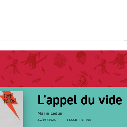
PIED DE PAGE
L'appel du vide
Marin Ledun
24/04/2024
FLASH FICTION