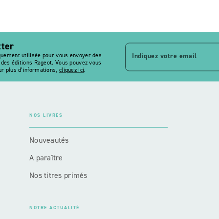
tter
Indiquez votre email
quement utilisée pour vous envoyer des
s des éditions Rageot. Vous pouvez vous
r plus d’informations,
cliquez ici
.
NOS LIVRES
Nouveautés
A paraître
Nos titres primés
NOTRE ACTUALITÉ