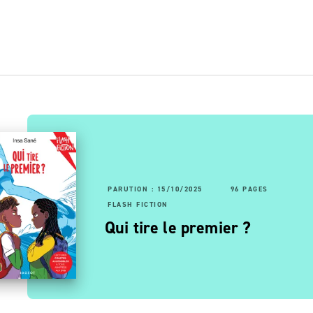
RUTION : 14/10/2020
6 PAGES
PARUTION : 15/10/2025
96 PAGES
96 PAGES
ASH FICTION
FLASH FICTION
 !
émoins à abattre
Qui tire le premier ?