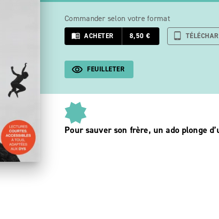
Commander selon votre format
menu_book
ACHETER
8,50 €
tablet_android
TÉLÉCHA
FEUILLETER
Pour sauver son frère, un ado plonge d’u