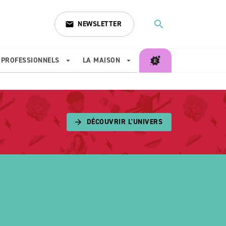
search
NEWSLETTER
email
search
PROFESSIONNELS
LA MAISON
arrow_drop_down
arrow_drop_down
DÉCOUVRIR L'UNIVERS
arrow_forward