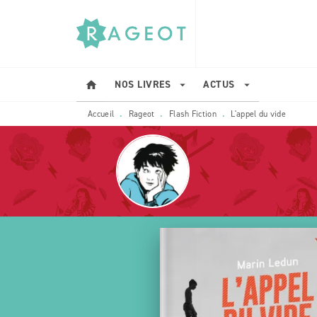
MENU
RECHERCHE
CONTENU
NOS LIVRES
ACTUS
home
arrow_drop_down
arrow_drop_down
Accueil
Rageot
Flash Fiction
L'appel du vide
•
•
•