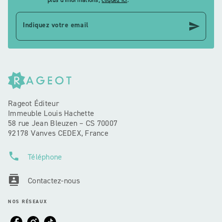
plus d’informations,
cliquez ici
.
send
Indiquez votre email
Rageot Éditeur
Immeuble Louis Hachette
58 rue Jean Bleuzen – CS 70007
92178 Vanves CEDEX, France
phone
Téléphone
contacts
Contactez-nous
NOS RÉSEAUX