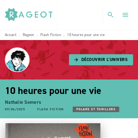
MENU
RECHERCHE
CONTENU
search
menu
PIED DE PAGE
Accueil
Rageot
Flash Fiction
10 heures pour une vie
•
•
•
DÉCOUVRIR L'UNIVERS
arrow_forward
10 heures pour une vie
Nathalie Somers
09/04/2025
FLASH FICTION
POLARS ET THRILLERS