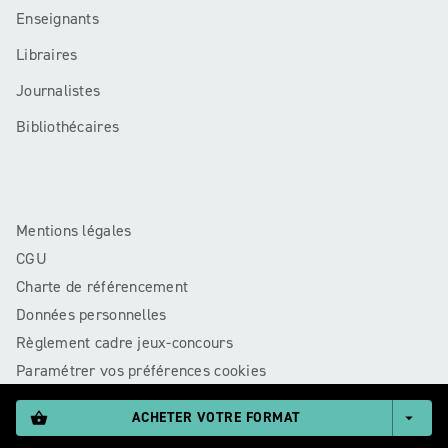
Enseignants
Libraires
Journalistes
Bibliothécaires
Mentions légales
CGU
Charte de référencement
Données personnelles
Règlement cadre jeux-concours
Paramétrer vos préférences cookies
ACHETER VOTRE FORMAT
shopping_basket
arrow_drop_down