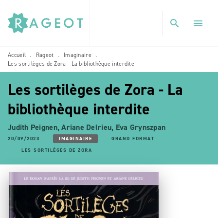
MENU
RECHERCHE
CONTENU
search
menu
PIED DE PAGE
Accueil
Rageot
Imaginaire
•
•
•
Les sortilèges de Zora - La bibliothèque interdite
Les sortilèges de Zora - La
bibliothèque interdite
Judith Peignen
,
Ariane Delrieu
,
Eva Grynszpan
20/09/2023
IMAGINAIRE
GRAND FORMAT
LES SORTILÈGES DE ZORA