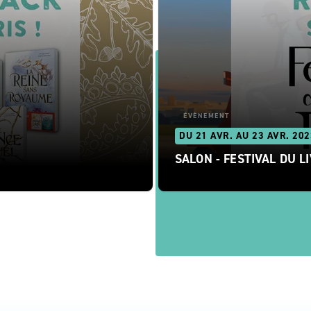
ÉVÈNEMENT
DU 21 AVR. AU 23 AVR. 202
SALON - FESTIVAL DU L