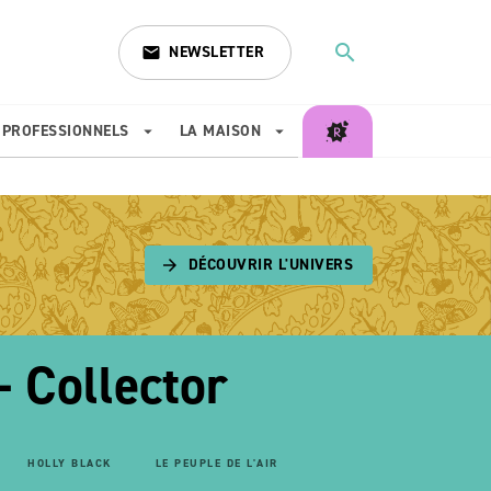
search
NEWSLETTER
email
search
PROFESSIONNELS
LA MAISON
arrow_drop_down
arrow_drop_down
DÉCOUVRIR L'UNIVERS
arrow_forward
- Collector
HOLLY BLACK
LE PEUPLE DE L'AIR