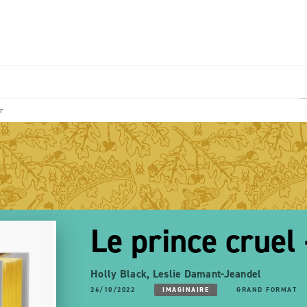
PIED DE PAGE
or
Le prince cruel 
Holly Black
,
Leslie Damant-Jeandel
26/10/2022
IMAGINAIRE
GRAND FORMAT