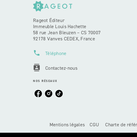
Rageot Éditeur
Immeuble Louis Hachette
58 rue Jean Bleuzen – CS 70007
92178 Vanves CEDEX, France
phone
Téléphone
contacts
Contactez-nous
NOS RÉSEAUX
Mentions légales
CGU
Charte de réf