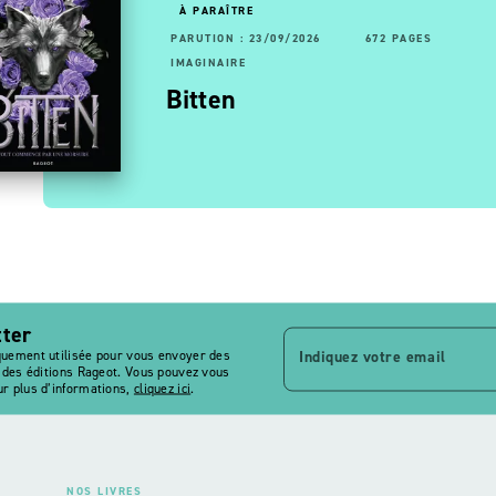
À PARAÎTRE
RUTION : 13/05/2026
92 PAGES
192 PAGES
PARUTION : 23/09/2026
672 PAGES
AGINAIRE
IMAGINAIRE
- Les
ltimage, le maître des
Bitten
 …
agies - Tome 7, La …
tter
Indiquez votre email
quement utilisée pour vous envoyer des
s des éditions Rageot. Vous pouvez vous
r plus d’informations,
cliquez ici
.
NOS LIVRES