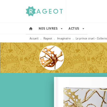
MENU
RECHERCHE
CONTENU
NOS LIVRES
ACTUS
home
arrow_drop_down
arrow_drop_down
Accueil
Rageot
Imaginaire
Le prince cruel - Collect
•
•
•