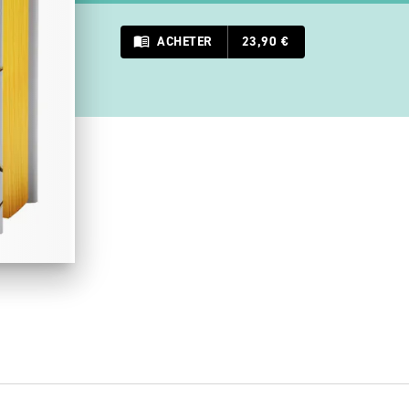
menu_book
ACHETER
23,90 €