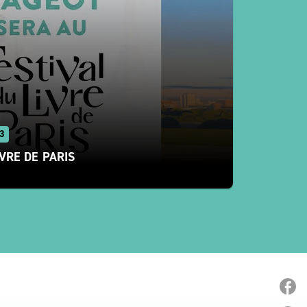
3
IVRE DE PARIS
P