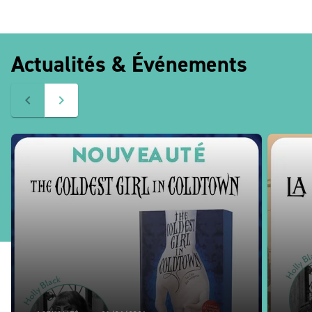
Actualités & Événements
navigate_before
navigate_next