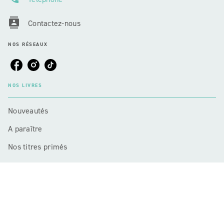
contacts
Contactez-nous
NOS RÉSEAUX
NOS LIVRES
Nouveautés
A paraître
Nos titres primés
NOTRE ACTUALITÉ
Actualités et Événements
Nos sélections