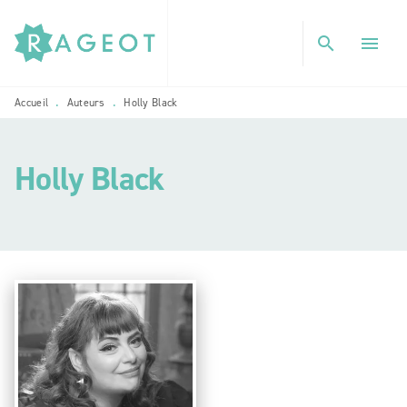
MENU
RECHERCHE
CONTENU
search
menu
PIED DE PAGE
Accueil
Auteurs
Holly Black
•
•
Holly Black