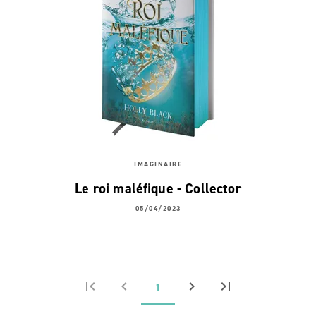
IMAGINAIRE
Le roi maléfique - Collector
05/04/2023
first_page
chevron_left
chevron_right
last_page
1