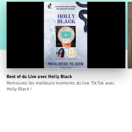
Best of du Live avec Holly Black
Retrouvez les meilleurs moments du live TikTok avec
Ho
Holly Black !
d