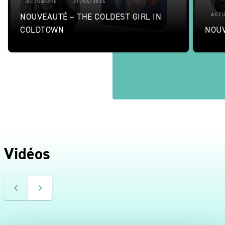
ACTUALITÉ
21/04/2026
NOUVEAUTÉ – THE COLDEST GIRL IN
ACTU
COLDTOWN
NOUV
Vidéos
navigate_before
navigate_next