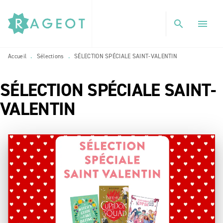
MENU
RECHERCHE
CONTENU
search
menu
PIED DE PAGE
Accueil
Sélections
SÉLECTION SPÉCIALE SAINT-VALENTIN
•
•
SÉLECTION SPÉCIALE SAINT-
VALENTIN