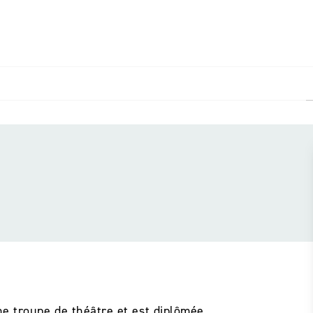
PIED DE PAGE
ne troupe de théâtre et est diplômée