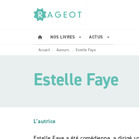
MENU
RECHERCHE
CONTENU
NOS LIVRES
ACTUS
home
arrow_drop_down
arrow_drop_down
Accueil
Auteurs
Estelle Faye
•
•
Estelle Faye
L’autrice
Estelle Faye a été comédienne, a dirigé u