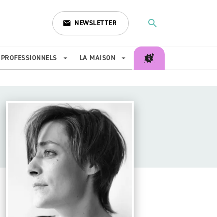
search
NEWSLETTER
email
search
PROFESSIONNELS
LA MAISON
arrow_drop_down
arrow_drop_down