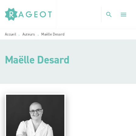
MENU
RECHERCHE
CONTENU
search
menu
PIED DE PAGE
Accueil
Auteurs
Maëlle Desard
•
•
Maëlle Desard