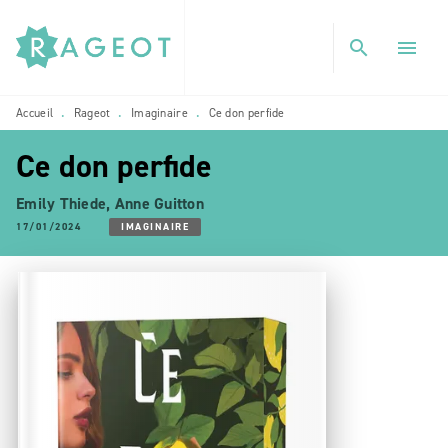
MENU
RECHERCHE
CONTENU
search
menu
PIED DE PAGE
Accueil
Rageot
Imaginaire
Ce don perfide
•
•
•
Ce don perfide
Emily Thiede
,
Anne Guitton
17/01/2024
IMAGINAIRE