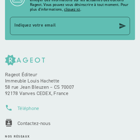
envoyer des informations sur les actualités des éditions
Rageot. Vous pouvez vous désinscrire à tout moment. Pour
plus d’informations,
cliquez ici
.
send
Indiquez votre email
Rageot Éditeur
Immeuble Louis Hachette
58 rue Jean Bleuzen – CS 70007
92178 Vanves CEDEX, France
phone
Téléphone
contacts
Contactez-nous
NOS RÉSEAUX