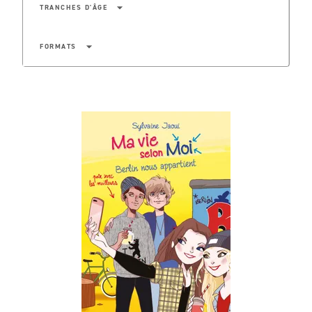
arrow_drop_down
TRANCHES D'ÂGE
arrow_drop_down
FORMATS