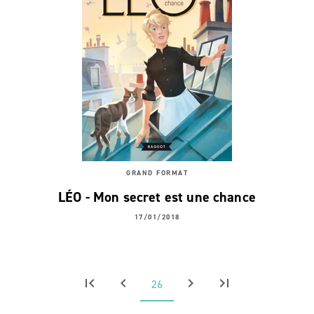
GRAND FORMAT
LÉO - Mon secret est une chance
17/01/2018
first_page
chevron_left
chevron_right
last_page
26