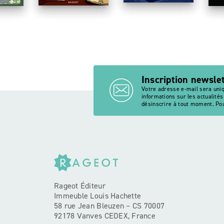
Inscription newsle
Votre adresse e-mail sera uni
informations sur les actualité
désinscrire à tout moment. Pou
Rageot Éditeur
Immeuble Louis Hachette
58 rue Jean Bleuzen – CS 70007
92178 Vanves CEDEX, France