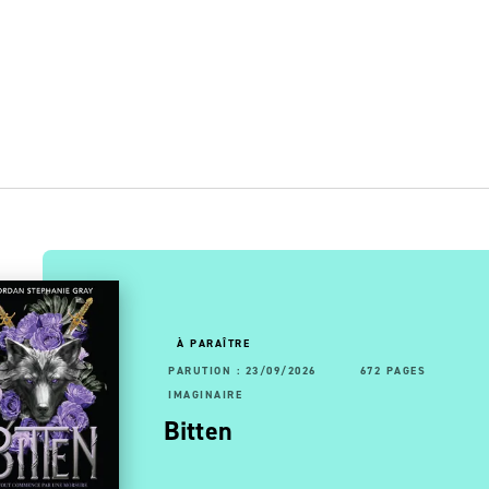
OUVEAUTÉ
À PARAÎTRE
RUTION : 13/05/2026
92 PAGES
192 PAGES
PARUTION : 23/09/2026
672 PAGES
AGINAIRE
IMAGINAIRE
- Les
ltimage, le maître des
Bitten
 …
agies - Tome 7, La …