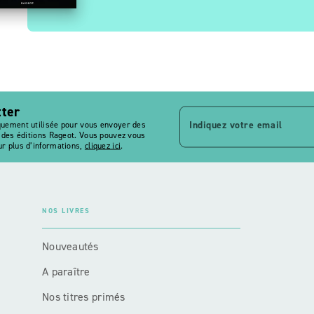
tter
Indiquez votre email
quement utilisée pour vous envoyer des
s des éditions Rageot. Vous pouvez vous
r plus d’informations,
cliquez ici
.
NOS LIVRES
Nouveautés
A paraître
Nos titres primés