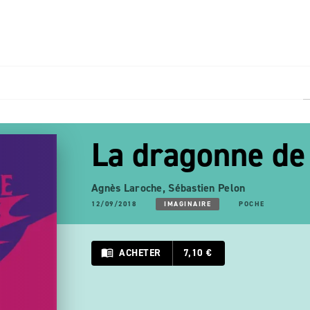
PIED DE PAGE
La dragonne de
Agnès Laroche
,
Sébastien Pelon
12/09/2018
IMAGINAIRE
POCHE
menu_book
ACHETER
7,10 €