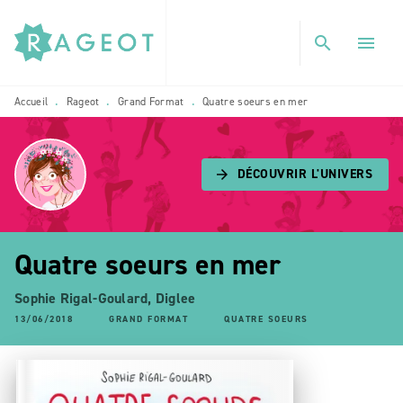
MENU
RECHERCHE
CONTENU
search
menu
PIED DE PAGE
Accueil
Rageot
Grand Format
Quatre soeurs en mer
•
•
•
DÉCOUVRIR L'UNIVERS
arrow_forward
Quatre soeurs en mer
Sophie Rigal-Goulard
,
Diglee
13/06/2018
GRAND FORMAT
QUATRE SOEURS