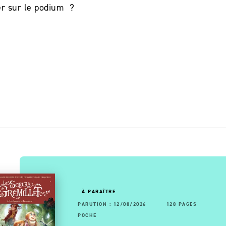
er sur le podium ?
OUVEAUTÉ
À PARAÎTRE
RUTION : 22/04/2026
92 PAGES
PARUTION : 12/08/2026
160 PAGES
128 PAGES
CHE
POCHE