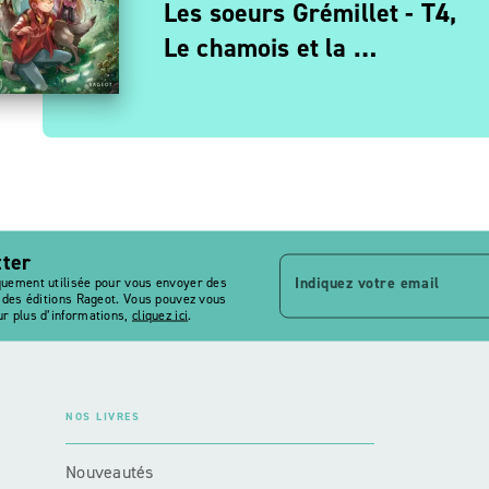
ans)
nquêtes à la cour de
Les soeurs Grémillet - T4,
haraon - Une reine en…
Le chamois et la …
tter
Indiquez votre email
quement utilisée pour vous envoyer des
s des éditions Rageot. Vous pouvez vous
r plus d’informations,
cliquez ici
.
NOS LIVRES
Nouveautés