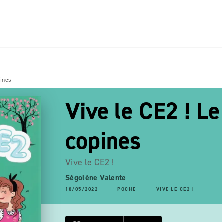
PIED DE PAGE
pines
Vive le CE2 ! L
copines
Vive le CE2 !
Ségolène Valente
18/05/2022
POCHE
VIVE LE CE2 !