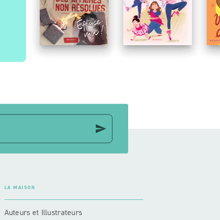
Le bureau des aff
Q
résolues - Efface
send
LA MAISON
Auteurs et Illustrateurs