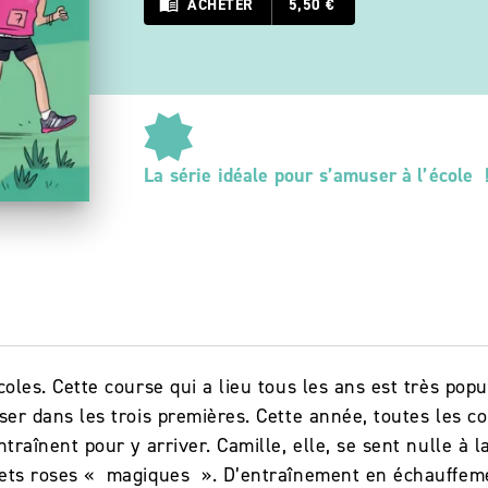
menu_book
ACHETER
5,50 €
La série idéale pour s’amuser à l’école 
coles. Cette course qui a lieu tous les ans est très popu
sser dans les trois premières. Cette année, toutes les 
ntraînent pour y arriver. Camille, elle, se sent nulle à 
kets roses « magiques ». D’entraînement en échauffeme