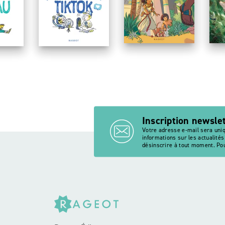
1 mois avec (ou s
E
o
sans portable
15 jours sans réseau
TikTok
P
Inscription newsle
Votre adresse e-mail sera uni
informations sur les actualité
désinscrire à tout moment. Pou