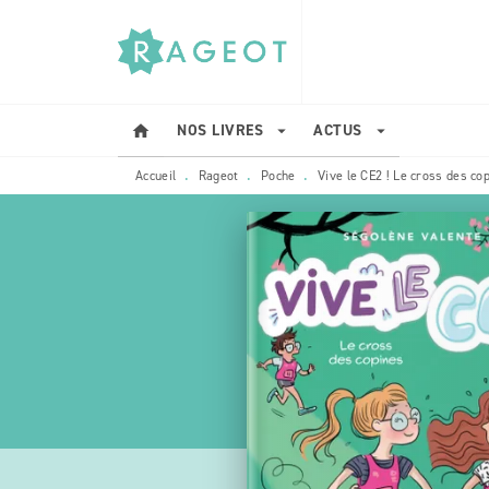
MENU
RECHERCHE
CONTENU
NOS LIVRES
ACTUS
home
arrow_drop_down
arrow_drop_down
Accueil
Rageot
Poche
Vive le CE2 ! Le cross des co
•
•
•