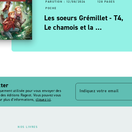
RUTION : 22/04/2026
92 PAGES
PARUTION : 12/08/2026
160 PAGES
128 PAGES
CHE
POCHE
ans)
nquêtes à la cour de
Les soeurs Grémillet - T4,
haraon - Une reine en…
Le chamois et la …
tter
Indiquez votre email
quement utilisée pour vous envoyer des
s des éditions Rageot. Vous pouvez vous
r plus d’informations,
cliquez ici
.
NOS LIVRES