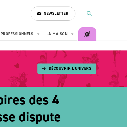
search
NEWSLETTER
email
search
PROFESSIONNELS
LA MAISON
arrow_drop_down
arrow_drop_down
DÉCOUVRIR L'UNIVERS
arrow_forward
oires des 4
sse dispute