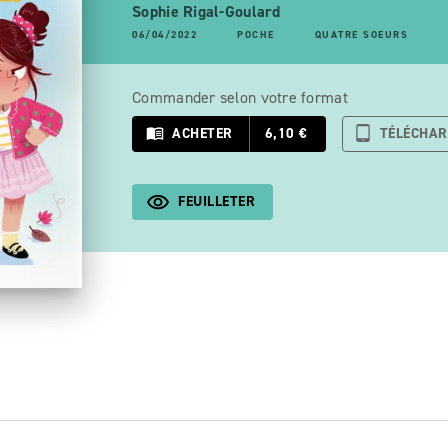
Sophie Rigal-Goulard
06/04/2022
POCHE
QUATRE SOEURS
Commander selon votre format
menu_book
ACHETER
6,10 €
tablet_android
TÉLÉCHA
FEUILLETER