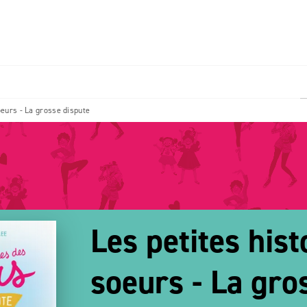
PIED DE PAGE
oeurs - La grosse dispute
Les petites hist
soeurs - La gro