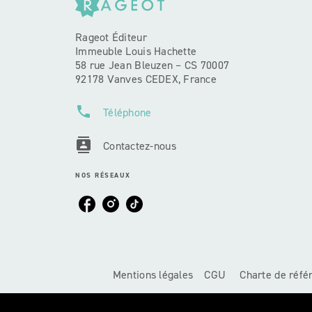
Rageot Éditeur
Immeuble Louis Hachette
58 rue Jean Bleuzen – CS 70007
92178 Vanves CEDEX, France
phone
Téléphone
contacts
Contactez-nous
NOS RÉSEAUX
Mentions légales
CGU
Charte de réf