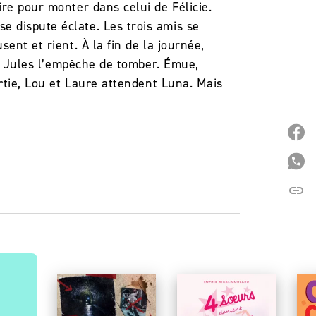
ire pour monter dans celui de Félicie.
e dispute éclate. Les trois amis se
ent et rient. À la fin de la journée,
 ; Jules l’empêche de tomber. Émue,
ortie, Lou et Laure attendent Luna. Mais
P
P
link
C
NOUVEAUTÉ