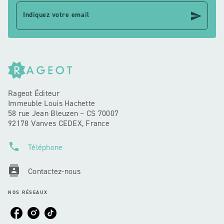
send
Indiquez votre email
Rageot Éditeur
Immeuble Louis Hachette
58 rue Jean Bleuzen – CS 70007
92178 Vanves CEDEX, France
phone
Téléphone
contacts
Contactez-nous
NOS RÉSEAUX