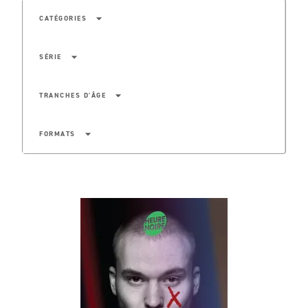
arrow_drop_down
CATÉGORIES
arrow_drop_down
SÉRIE
arrow_drop_down
TRANCHES D'ÂGE
arrow_drop_down
FORMATS