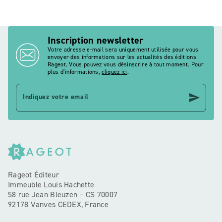
Inscription newsletter
Votre adresse e-mail sera uniquement utilisée pour vous
envoyer des informations sur les actualités des éditions
Rageot. Vous pouvez vous désinscrire à tout moment. Pour
plus d’informations,
cliquez ici
.
send
Indiquez votre email
Rageot Éditeur
Immeuble Louis Hachette
58 rue Jean Bleuzen – CS 70007
92178 Vanves CEDEX, France