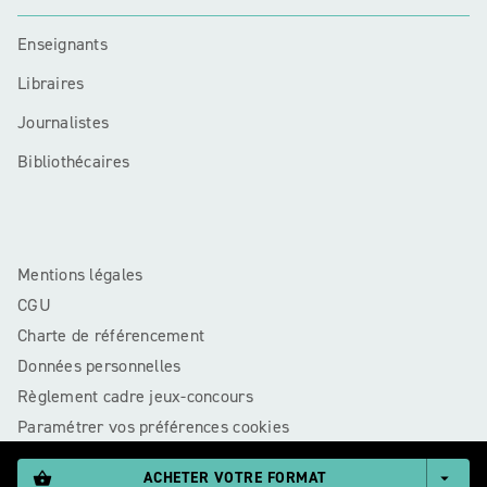
Enseignants
Libraires
Journalistes
Bibliothécaires
Mentions légales
CGU
Charte de référencement
Données personnelles
Règlement cadre jeux-concours
Paramétrer vos préférences cookies
ACHETER VOTRE FORMAT
shopping_basket
arrow_drop_down