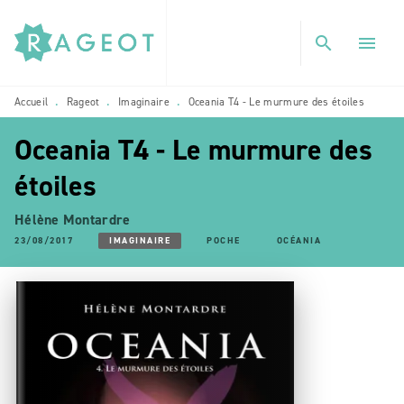
MENU
RECHERCHE
CONTENU
search
menu
PIED DE PAGE
Accueil
Rageot
Imaginaire
Oceania T4 - Le murmure des étoiles
•
•
•
Oceania T4 - Le murmure des
étoiles
Hélène Montardre
23/08/2017
IMAGINAIRE
POCHE
OCÉANIA