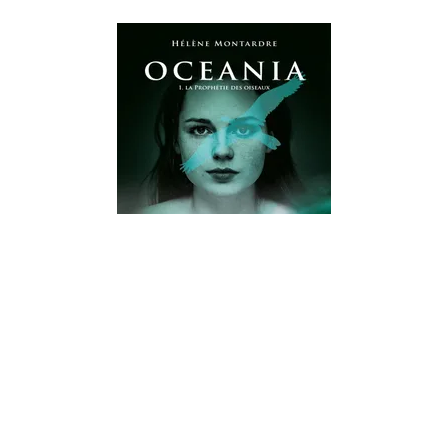
IMAGINAIRE
Oceania T1 - La prophétie des
oiseaux
14/09/2016