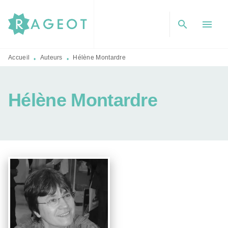
MENU
RECHERCHE
CONTENU
search
menu
PIED DE PAGE
Accueil
Auteurs
Hélène Montardre
•
•
Hélène Montardre