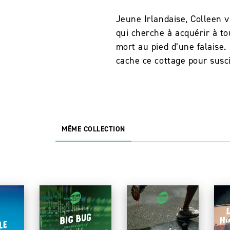
Jeune Irlandaise, Colleen v
qui cherche à acquérir à to
mort au pied d’une falaise.
cache ce cottage pour susci
MÊME COLLECTION
6/11/2025
PARUTION : 06/11/2025
416 PAGES
PARUTION : 06/11/2025
192 PAGES
PA
2