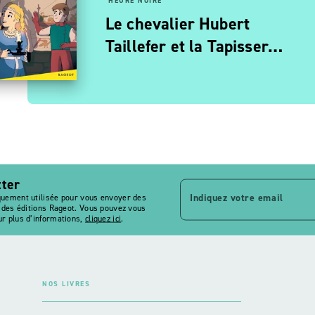
HEURE NOIRE
URE NOIRE
Le chevalier Hubert
oulée d'enfer
Taillefer et la Tapisser…
tter
Indiquez votre email
quement utilisée pour vous envoyer des
s des éditions Rageot. Vous pouvez vous
r plus d’informations,
cliquez ici
.
NOS LIVRES