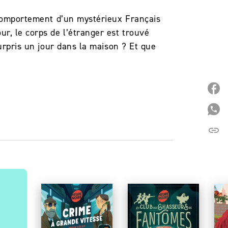
e comportement d’un mystérieux Français
r, le corps de l’étranger est trouvé
surpris un jour dans la maison ? Et que
P
P
link
C
PARUTION : 11/02/2026
P
HEURE NOIRE
H