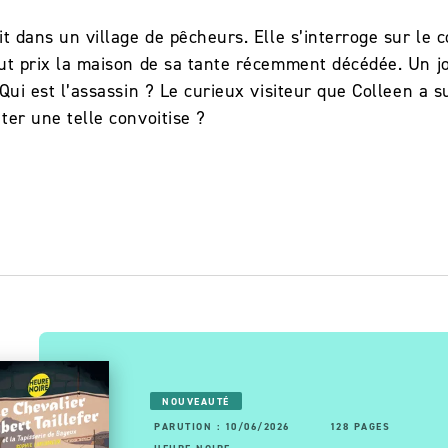
it dans un village de pêcheurs. Elle s’interroge sur l
ut prix la maison de sa tante récemment décédée. Un jou
 Qui est l’assassin ? Le curieux visiteur que Colleen a 
ter une telle convoitise ?
NOUVEAUTÉ
PARUTION : 10/06/2026
128 PAGES
RUTION : 06/11/2025
56 PAGES
160 PAGES