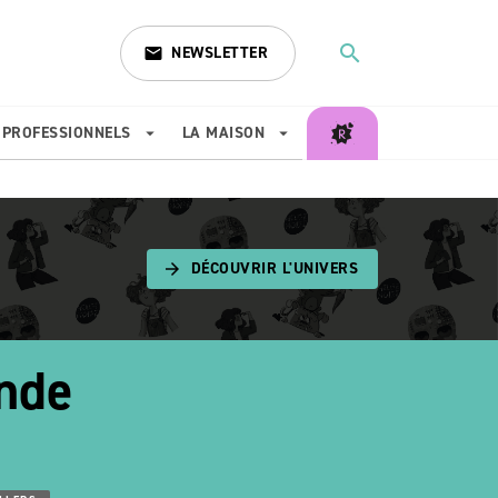
search
NEWSLETTER
email
search
PROFESSIONNELS
LA MAISON
arrow_drop_down
arrow_drop_down
DÉCOUVRIR L'UNIVERS
arrow_forward
ande