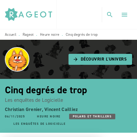
MENU
RECHERCHE
CONTENU
search
menu
PIED DE PAGE
Accueil
Rageot
Heure noire
Cinq degrés de trop
•
•
•
DÉCOUVRIR L'UNIVERS
arrow_forward
Cinq degrés de trop
Les enquêtes de Logicielle
Christian Grenier
,
Vincent Cailliez
06/11/2025
HEURE NOIRE
POLARS ET THRILLERS
LES ENQUÊTES DE LOGICIELLE